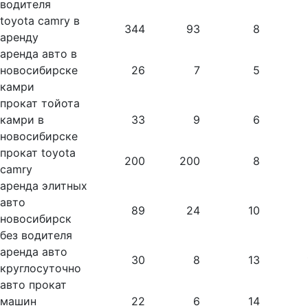
водителя
toyota camry в
344
93
8
аренду
аренда авто в
новосибирске
26
7
5
камри
прокат тойота
камри в
33
9
6
новосибирске
прокат toyota
200
200
8
camry
аренда элитных
авто
89
24
10
новосибирск
без водителя
аренда авто
30
8
13
круглосуточно
авто прокат
машин
22
6
14