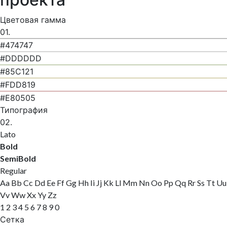
Цветовая гамма
01.
#474747
#DDDDDD
#85C121
#FDD819
#E80505
Типография
02.
Lato
Bold
SemiBold
Regular
Aa Bb Cc Dd Ee Ff Gg Hh Ii Jj Kk Ll Mm Nn Oo Pp Qq Rr Ss Tt Uu
Vv Ww Xx Yy Zz
1 2 3 4 5 6 7 8 9 0
Сетка