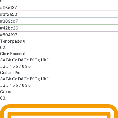
01.
#f9ad27
#df2a50
#389cd7
#42bc26
#894f93
Типография
02.
Circe Rounded
Aa Bb Cc Dd Ee Ff Gg Hh Ii
1 2 3 4 5 6 7 8 9 0
Gotham Pro
Aa Bb Cc Dd Ee Ff Gg Hh Ii
1 2 3 4 5 6 7 8 9 0
Сетка
03.