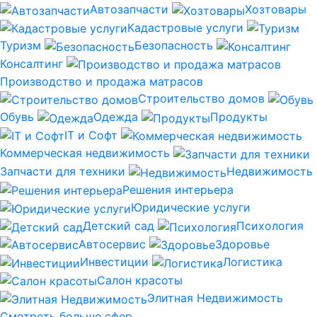
Автозапчасти
Хозтовары
Кадастровые услуги
Туризм
Безопасность
Консалтинг
Производство и продажа матрасов
Строительство домов
Обувь
Одежда
Продукты
IT и Софт
Коммерческая недвижимость
Запчасти для техники
Недвижимость
Решения интерьера
Юридические услуги
Детский сад
Психология
Автосервис
Здоровье
Инвестиции
Логистика
Салон красоты
Элитная Недвижимость
Смотреть больше сфер