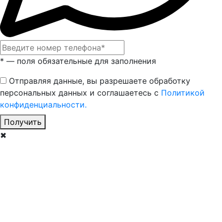
* — поля обязательные для заполнения
Отправляя данные, вы разрешаете обработку
персональных данных и соглашаетесь с
Политикой
конфиденциальности.
Получить
✖
О ВИДАМ
О ВИДАМ
ПО ПОИСКОВОЙ СИСТ
ПО CMS
дберем решение под ваши нужды
дберем решение под ваши нужды
Подберем подходящую поисков
Подберем подходящу